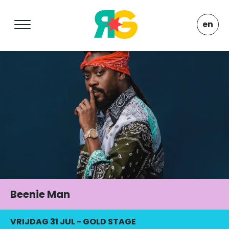
en
Beenie Man
VRIJDAG 31 JUL
-
GOLD STAGE