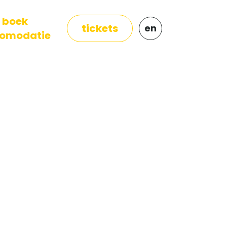
boek
tickets
en
omodatie