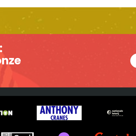
:
 onze