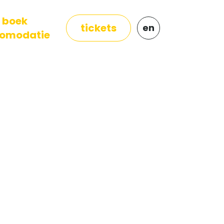
boek
tickets
en
omodatie