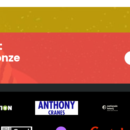
:
 onze