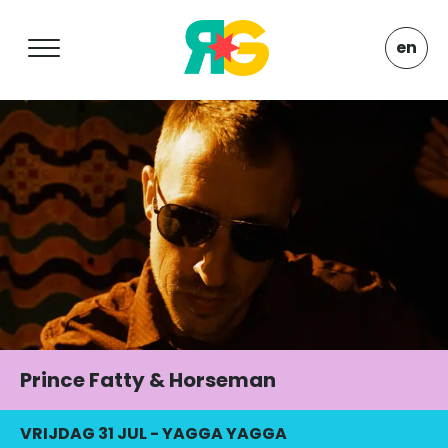
en
Prince Fatty & Horseman
VRIJDAG 31 JUL
-
YAGGA YAGGA