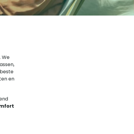
n. We
assen,
 beste
nten en
-end
mfort