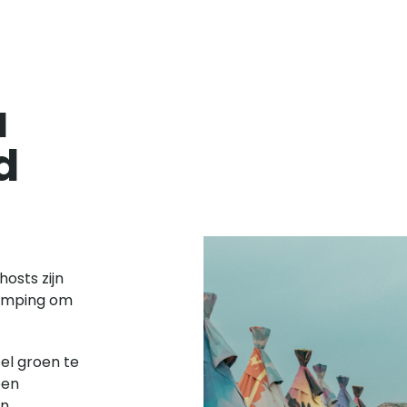
a
d
hosts zijn
camping om
el groen te
een
an