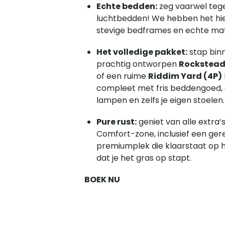
Echte bedden:
zeg vaarwel teg
luchtbedden! We hebben het hie
stevige bedframes en echte ma
Het volledige pakket:
stap binn
prachtig ontworpen
Rocksteady
of een ruime
Riddim Yard (4P)
compleet met fris beddengoed, 
lampen en zelfs je eigen stoelen.
Pure rust:
geniet van alle extra’s
Comfort-zone, inclusief een ge
premiumplek die klaarstaat op
dat je het gras op stapt.
BOEK NU