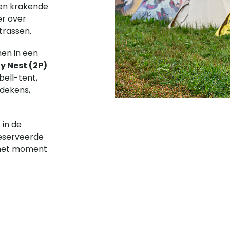
en krakende
r over
trassen.
en in een
 Nest (2P)
bell-tent,
dekens,
 in de
reserveerde
 het moment