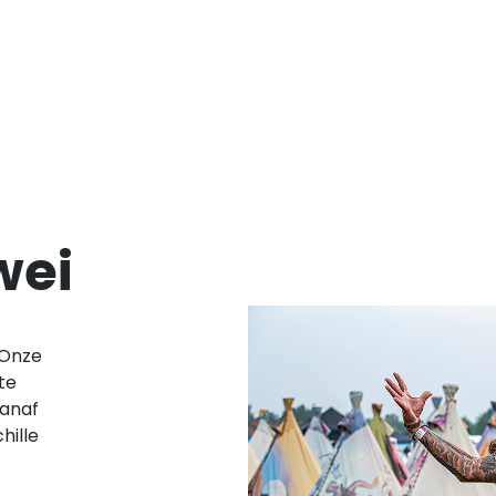
wei
 Onze
te
Vanaf
hille