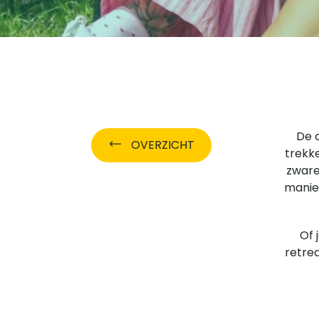
De 
OVERZICHT
trekk
zware
manier
Of 
retrea