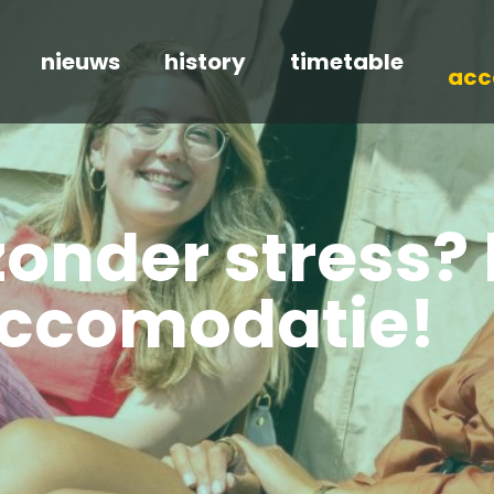
nieuws
history
timetable
acc
onder stress? 
 accomodatie!