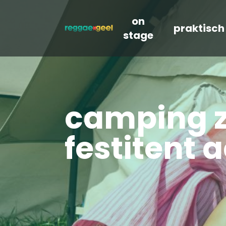
on
praktisch
stage
camping z
festitent