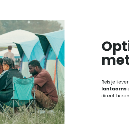
Opt
met
Reis je lieve
lantaarns
e
direct huren