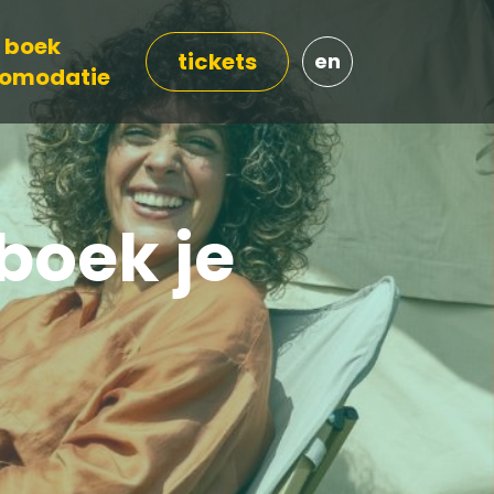
boek
tickets
en
omodatie
boek je