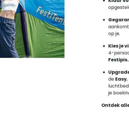
Klaar vo
opgestel
Gegaran
aankomt.
op je.
Kies je v
4-persoon
Festipis
Upgrade
de
Easy
,
luchtbed
je boekin
Ontdek all