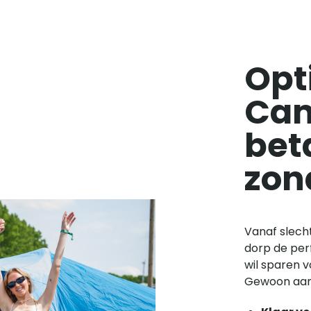
Opti
Cam
bet
zon
Vanaf slech
dorp de perf
wil sparen v
Gewoon aan